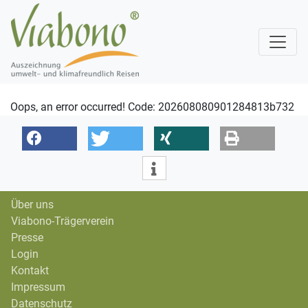
Oops, an error occurred! Code: 202608080901284813b732
Über uns
Viabono-Trägerverein
Presse
Login
Kontakt
Impressum
Datenschutz