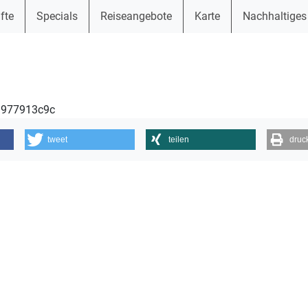
fte
Specials
Reiseangebote
Karte
Nachhaltiges
53977913c9c
tweet
teilen
druc