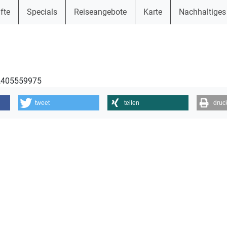
fte
Specials
Reiseangebote
Karte
Nachhaltiges
42405559975
tweet
teilen
druc