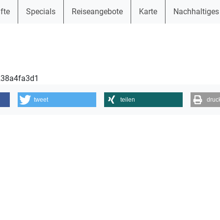
fte
Specials
Reiseangebote
Karte
Nachhaltiges
6238a4fa3d1
tweet
teilen
druc