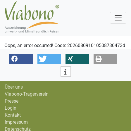
Oops, an error occurred! Code: 202608091010508730473d
Über uns
Viabono-Trägerverein
Presse
Login
Kontakt
Impressum
Datenschutz