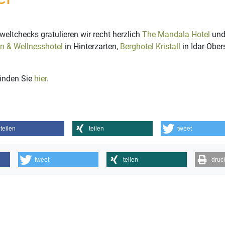
tchecks gratulieren wir recht herzlich
The Mandala Hotel
un
ien & Wellnesshotel
in Hinterzarten,
Berghotel Kristall
in Idar-Ober
finden Sie
hier
.
teilen
teilen
tweet
tweet
teilen
druc